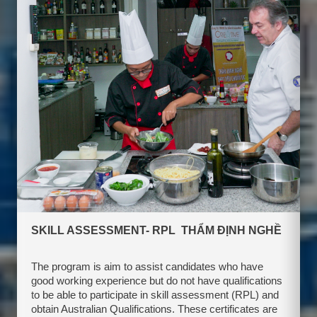
SKILL ASSESSMENT- RPL THẨM ĐỊNH NGHỀ
The program is aim to assist candidates who have
good working experience but do not have qualifications
to be able to participate in skill assessment (RPL) and
obtain Australian Qualifications. These certificates are